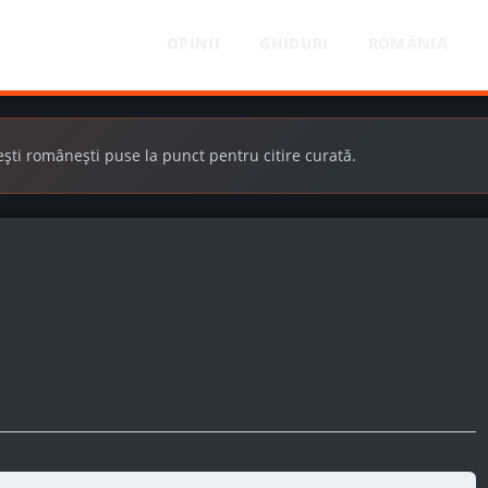
OPINII
GHIDURI
ROMÂNIA
ești românești puse la punct pentru citire curată.