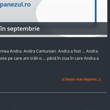
 în septembrie
numea Andra. Andra Cantuniari. Andra a fost … Andra
te pe care am trăit-o … până în ziua în care Andra a
Iubire
[Citește mai departe...]
în
septembrie