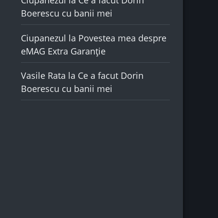
Ciupanezul
la
Ce a facut Dorin
Boerescu cu banii mei
Ciupanezul
la
Povestea mea despre
eMAG Extra Garanție
Vasile Rata
la
Ce a facut Dorin
Boerescu cu banii mei