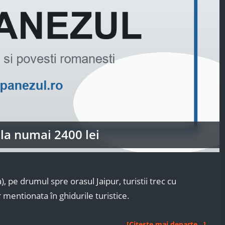
 la numai 2400 lei
, pe drumul spre orasul Jaipur, turistii trec cu
 mentionata în ghidurile turistice.
O
[Citește mai departe...]