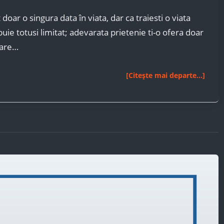
 doar o singura data în viata, dar ca traiesti o viata
ebuie totusi limitat; adevarata prietenie ti-o ofera doar
care…
Să
[Citește mai departe...]
nu
uiti
…