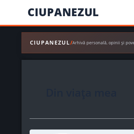
Skip
CIUPANEZUL
to
content
CIUPANEZUL
/
Arhivă personală, opinii și pov
Din viața mea