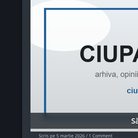
Să
Scris pe
5 martie 2026
/
1 Comment