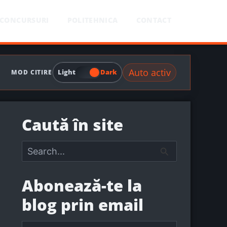
CONCURSURI
POLITEHNICA
CONTACT
Auto activ
Light
Dark
MOD CITIRE
Caută în site
S
e
a
r
Abonează-te la
c
h
blog prin email
f
o
r