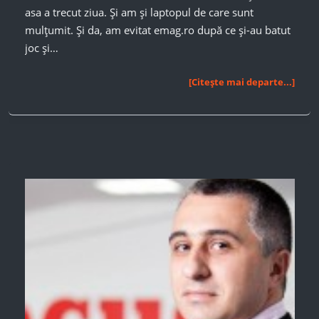
asa a trecut ziua. Și am și laptopul de care sunt
mulțumit. Și da, am evitat emag.ro după ce și-au batut
joc și…
Am
[Citește mai departe...]
făcut-
o
și
p-
asta