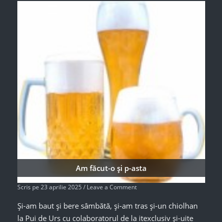
Am făcut-o și p-asta
Scris pe
23 aprilie 2025
/
Leave a Comment
Și-am baut și bere sâmbătă, și-am tras și-un chiolhan
la Pui de Urs cu colaboratorul de la itexclusiv și-uite