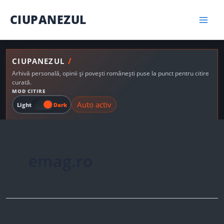
Skip
CIUPANEZUL
to
content
/
CIUPANEZUL
Arhivă personală, opinii și povești românești puse la punct pentru citire
curată.
MOD CITIRE
Auto activ
Light
Dark
emag.ro