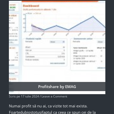
Profitshare by EMAG
Scris pe
17 iulie 2024
/
Leave a Comment
Numai profit să nu ai, ca vizite tot mai exista.
Foartedubiostotușifaptul ca ceea ce spun cei de la