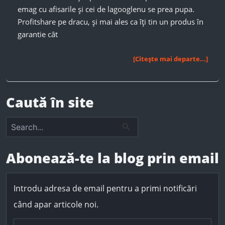
emag cu afisarile și cei de lagooglenu se prea pupa.
Profitshare pe dracu, și mai ales ca îți tin un produs în
garantie cât
Profitshare
[Citește mai departe...]
by
EMAG
Caută în site
S
e
a
r
Abonează-te la blog prin email
c
h
f
Introdu adresa de email pentru a primi notificări
o
r
când apar articole noi.
: