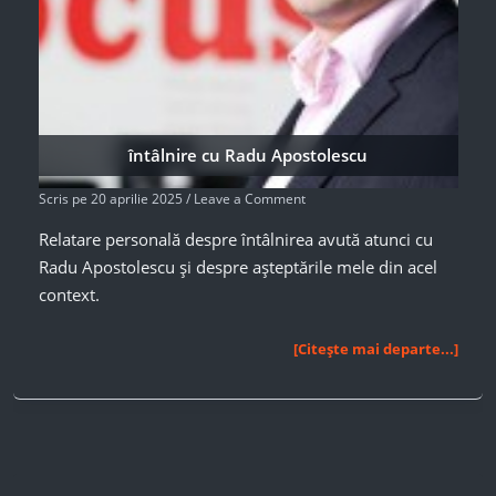
întâlnire cu Radu Apostolescu
Scris pe
20 aprilie 2025
/
Leave a Comment
Relatare personală despre întâlnirea avută atunci cu
Radu Apostolescu și despre așteptările mele din acel
context.
întâlnire
[Citește mai departe...]
cu
Radu
Apostolescu