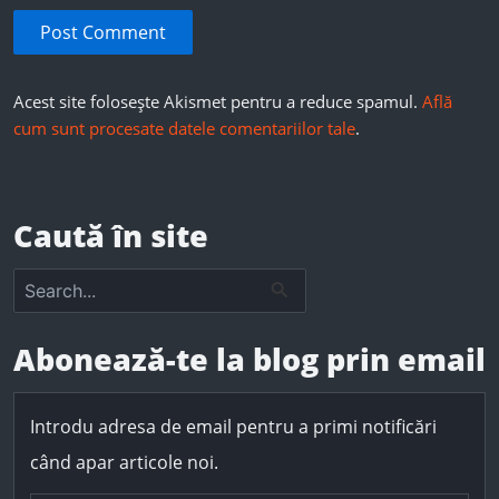
Acest site folosește Akismet pentru a reduce spamul.
Află
cum sunt procesate datele comentariilor tale
.
Caută în site
S
e
a
r
Abonează-te la blog prin email
c
h
f
Introdu adresa de email pentru a primi notificări
o
r
când apar articole noi.
: