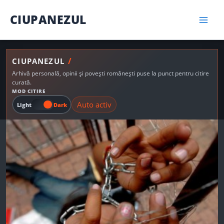
Skip
CIUPANEZUL
to
content
/
CIUPANEZUL
Arhivă personală, opinii și povești românești puse la punct pentru citire
curată.
MOD CITIRE
Auto activ
Light
Dark