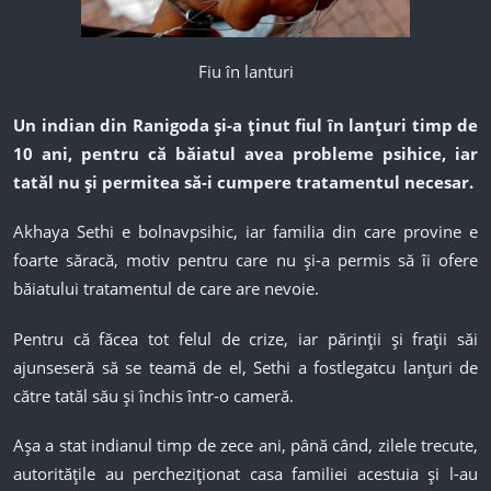
Fiu în lanturi
Un indian din Ranigoda și-a ținut fiul în lanțuri timp de
10 ani, pentru că băiatul avea probleme psihice, iar
tatăl nu și permitea să-i cumpere tratamentul necesar.
Akhaya Sethi e bolnavpsihic, iar familia din care provine e
foarte săracă, motiv pentru care nu și-a permis să îi ofere
băiatului tratamentul de care are nevoie.
Pentru că făcea tot felul de crize, iar părinții și frații săi
ajunseseră să se teamă de el, Sethi a fostlegatcu lanțuri de
către tatăl său și închis într-o cameră.
Așa a stat indianul timp de zece ani, până când, zilele trecute,
autoritățile au percheziționat casa familiei acestuia și l-au