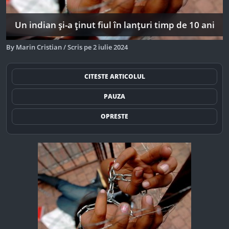
Un indian și-a ținut fiul în lanțuri timp de 10 ani
By
Marin Cristian
/
Scris pe
2 iulie 2024
CITESTE ARTICOLUL
PAUZA
OPRESTE