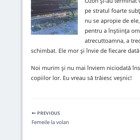
Ozon și-au terminat 
pe stratul foarte sub
nu se apropie de ele
pentru a înștiința om
atrecuttoamna, a trec
schimbat. Ele mor și învie de fiecare dat
Noi murim și nu mai înviem niciodată însă
copiilor lor. Eu vreau să trăiesc veșnic!
PREVIOUS
Femeile la volan