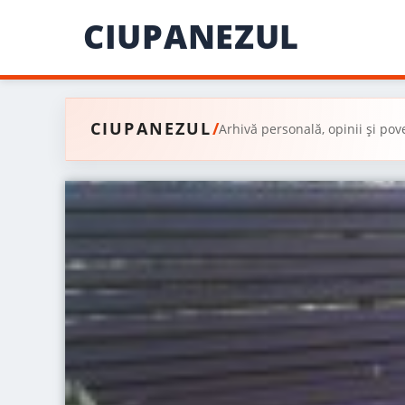
Skip
CIUPANEZUL
to
content
CIUPANEZUL
/
Arhivă personală, opinii și pov