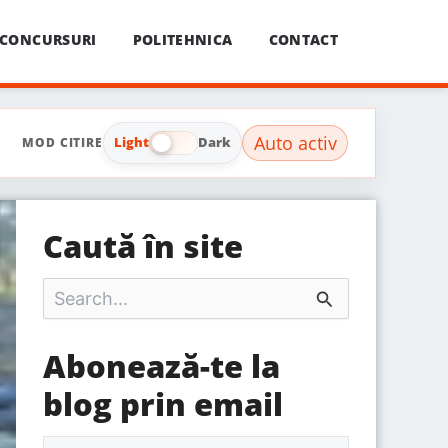
CONCURSURI
POLITEHNICA
CONTACT
Auto activ
Light
Dark
MOD CITIRE
Caută în site
S
e
a
r
Abonează-te la
c
h
blog prin email
f
o
r