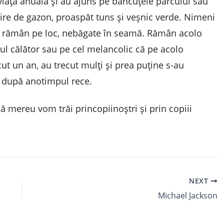
viața anuală și au ajuns pe băncuțele parcului sau
țire de gazon, proaspăt tuns și veșnic verde. Nimeni
, rămân pe loc, nebăgate în seamă. Rămân acolo
ul călător sau pe cel melancolic că pe acolo
ut un an, au trecut mulți și prea puține s-au
ă după anotimpul rece.
 mereu vom trăi princopiinoștri și prin copiii
NEXT
Michael Jackson