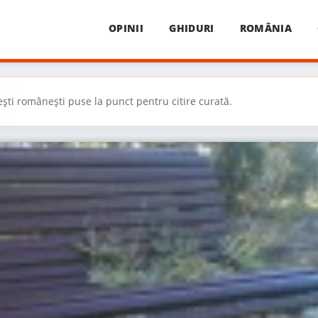
OPINII
GHIDURI
ROMÂNIA
ești românești puse la punct pentru citire curată.