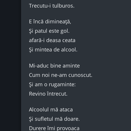
Trecutu-i tulburos.
E încă dimineață,
Și patul este gol.
afară-i deasa ceata
Și mintea de alcool.
Mi-aduc bine aminte
Cum noi ne-am cunoscut.
Și am o rugaminte:
Revino întrecut.
Alcoolul mă ataca
Și sufletul mă doare.
Durere îmi provoaca