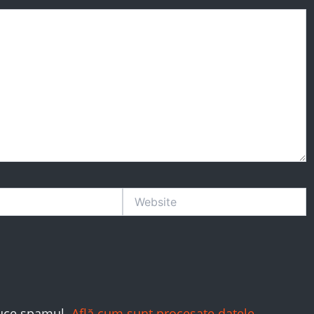
Website
duce spamul.
Află cum sunt procesate datele