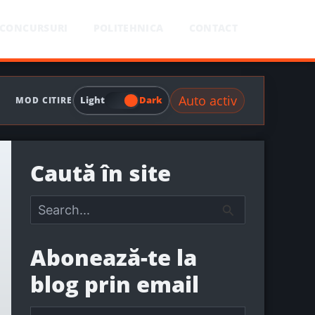
CONCURSURI
POLITEHNICA
CONTACT
Auto activ
Light
Dark
MOD CITIRE
Caută în site
S
e
a
r
Abonează-te la
c
h
blog prin email
f
o
r