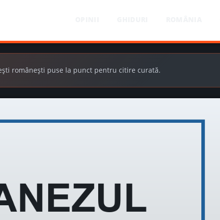
OPINII
GHIDURI
ROMÂNIA
ești românești puse la punct pentru citire curată.