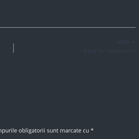
NEXT
A luat foc căminul P12
purile obligatorii sunt marcate cu
*