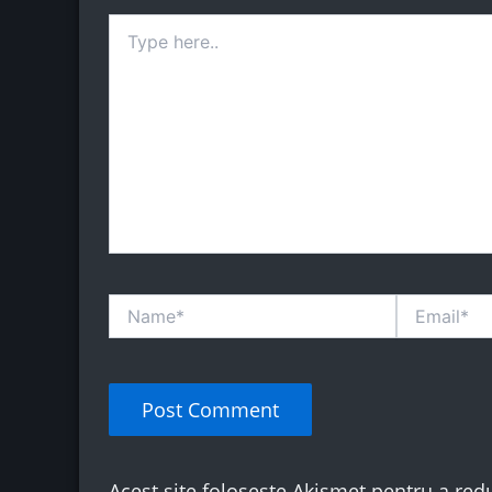
Type
here..
Name*
Email*
Acest site folosește Akismet pentru a re