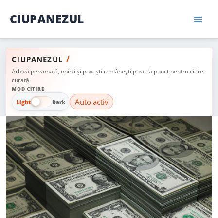
Skip
CIUPANEZUL
to
content
/
CIUPANEZUL
Arhivă personală, opinii și povești românești puse la punct pentru citire
curată.
MOD CITIRE
Auto activ
Light
Dark