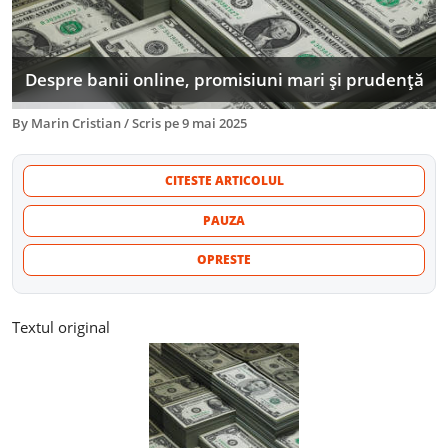
Despre banii online, promisiuni mari și prudență
By
Marin Cristian
/
Scris pe
9 mai 2025
CITESTE ARTICOLUL
PAUZA
OPRESTE
Textul original