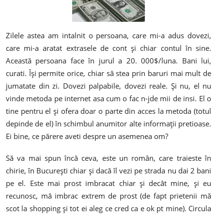
Zilele astea am intalnit o persoana, care mi-a adus dovezi,
care mi-a aratat extrasele de cont și chiar contul în sine.
Această persoana face în jurul a 20. 000$/luna. Bani lui,
curati. Își permite orice, chiar să stea prin baruri mai mult de
jumatate din zi. Dovezi palpabile, dovezi reale. Și nu, el nu
vinde metoda pe internet asa cum o fac n-jde mii de insi. El o
tine pentru el și ofera doar o parte din acces la metoda (totul
depinde de el) în schimbul anumitor alte informații pretioase.
Ei bine, ce părere aveti despre un asemenea om?
Să va mai spun încă ceva, este un român, care traieste în
chirie, în București chiar și dacă îl vezi pe strada nu dai 2 bani
pe el. Este mai prost imbracat chiar și decât mine, și eu
recunosc, mă imbrac extrem de prost (de fapt prietenii mă
scot la shopping și tot ei aleg ce cred ca e ok pt mine). Circula