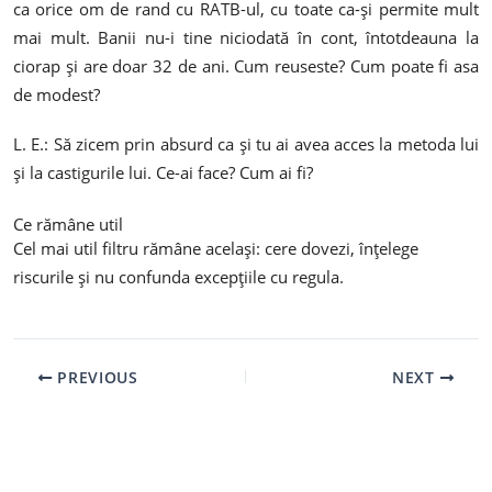
ca orice om de rand cu RATB-ul, cu toate ca-și permite mult
mai mult. Banii nu-i tine niciodată în cont, întotdeauna la
ciorap și are doar 32 de ani. Cum reuseste? Cum poate fi asa
de modest?
L. E.: Să zicem prin absurd ca și tu ai avea acces la metoda lui
și la castigurile lui. Ce-ai face? Cum ai fi?
Ce rămâne util
Cel mai util filtru rămâne același: cere dovezi, înțelege
riscurile și nu confunda excepțiile cu regula.
PREVIOUS
NEXT