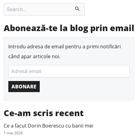
S
e
a
r
Abonează-te la blog prin email
c
h
f
Introdu adresa de email pentru a primi notificări
o
r
când apar articole noi.
:
ABONARE
Ce-am scris recent
Ce a facut Dorin Boerescu cu banii mei
1 mai 2026