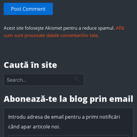
Acest site folosește Akismet pentru a reduce spamul.
Află
cum sunt procesate datele comentariilor tale
.
Caută în site
S
e
a
r
Abonează-te la blog prin email
c
h
f
Introdu adresa de email pentru a primi notificări
o
r
când apar articole noi.
: