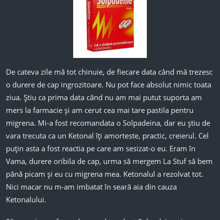
De cateva zile mă tot chinuie, de fiecare data când mă trezesc
o durere de cap ingrozitoare. Nu pot face absolut nimic toata
ziua. Știu ca prima data când nu am mai putut suporta am
mers la farmacie și am cerut cea mai tare pastila pentru
migrena. Mi-a fost recomandata o Solpadeina, dar eu știu de
vara trecuta ca un Ketonal îți amorteste, practic, creierul. Cel
puțin asta a fost reactia pe care am sesizat-o eu. Eram în
Vama, durere oribila de cap, urma să mergem La Stuf să bem
până picam și eu cu migrena mea. Ketonalul a rezolvat tot.
Nici macar nu m-am imbatat în seară aia din cauza
Ketonalului.