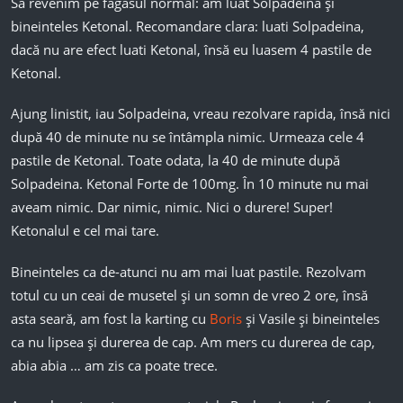
Să revenim pe fagasul normal: am luat Solpadeina și
bineinteles Ketonal. Recomandare clara: luati Solpadeina,
dacă nu are efect luati Ketonal, însă eu luasem 4 pastile de
Ketonal.
Ajung linistit, iau Solpadeina, vreau rezolvare rapida, însă nici
după 40 de minute nu se întâmpla nimic. Urmeaza cele 4
pastile de Ketonal. Toate odata, la 40 de minute după
Solpadeina. Ketonal Forte de 100mg. În 10 minute nu mai
aveam nimic. Dar nimic, nimic. Nici o durere! Super!
Ketonalul e cel mai tare.
Bineinteles ca de-atunci nu am mai luat pastile. Rezolvam
totul cu un ceai de musetel și un somn de vreo 2 ore, însă
asta seară, am fost la karting cu
Boris
și Vasile și bineinteles
ca nu lipsea și durerea de cap. Am mers cu durerea de cap,
abia abia … am zis ca poate trece.