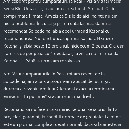
Am coborat pentru cumparaturi, la Real – vis-a-vis farmacia
Sensi Blu. Uraaa … și dau iama în Ketonal. Am luat 20 de
comprimate filmate. Am zis ca 5 zile de-aici inainte nu am
nici o problema. Însă, ca și prima data farmacista mi-a
recomandat Solpadeina, abia apoi urmand Ketonal cu
recomandarea. Nu functioneazaprima, să iau UN singur
Ketonal și abia peste 12 ore altul, nicidecum 2 odata. Ok, dar
i-am zis de peripetia cu 4 deodata și a zis ca nu îmi mai da
Ketonal …. Până la urma am rezolvat-o.
Am făcut cumparaturile în Real, mi-am revenitde la
Solpadeina, am ajuns acasa, m-am apucat de lucru și …
durerea a revenit. Am luat 2 ketonal exact la terminarea
emisiunii “În puii mei” și acum sunt mai fresh.
Recomand să nu faceti ca și mine. Ketonal se ia unul la 12
ore, efect garantat, la condiții normale de greutate. La mine
este un pic mai complicat decât normal, dacă și la anestezia