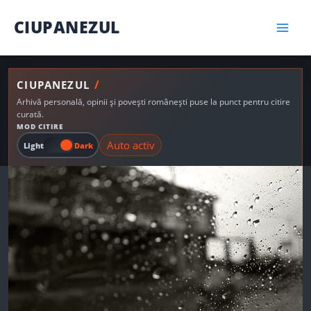
Skip
CIUPANEZUL
to
content
/
CIUPANEZUL
Arhivă personală, opinii și povești românești puse la punct pentru citire
curată.
MOD CITIRE
Auto activ
Light
Dark