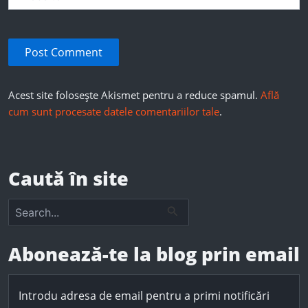
Acest site folosește Akismet pentru a reduce spamul.
Află
cum sunt procesate datele comentariilor tale
.
Caută în site
S
e
a
r
Abonează-te la blog prin email
c
h
f
Introdu adresa de email pentru a primi notificări
o