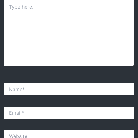
Type
here..
Name*
Email*
Website