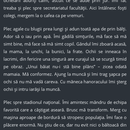
ochelarii aburiți calm, ascult ce se aude prin jur. Îmi fac
treaba și plec spre secretariatul facultății. Aici întâlnesc foști
colegi, mergem la o cafea ca pe vremuri.
Plec agale cu blugii prea lungi și adun toată apa de prin bălți.
Ador să o iau prin apă. Îmi gâdilă simțurile, mă face să mă
simt bine, mă face să mă simt copil. Gândul îmi zboară acasă,
la mama, la unchi, la bunici, la frate. Ochii se inneaca în
lacrimi, din fericire una singură are curajul să se scurgă timid
pe obraz. „Unui băiat nu-i stă bine plâns” – zicea odată
mamaia. Mă conformez. Ajung la muncă și îmi trag șapca pe
ochi să nu mă vadă careva. Cu mâneca hanoracului îmi șterg
ochii și intru iarăși la muncă.
Plec spre stadionul național. Îmi amintesc mândru de echipa
favorită care a câștigat aseară. Brusc mă transform. Merg cu
mașina aproape de bordură să stropesc populația. Îmi face o
plăcere enormă. Nu știu de ce, dar nu evit nici o băltoacă din