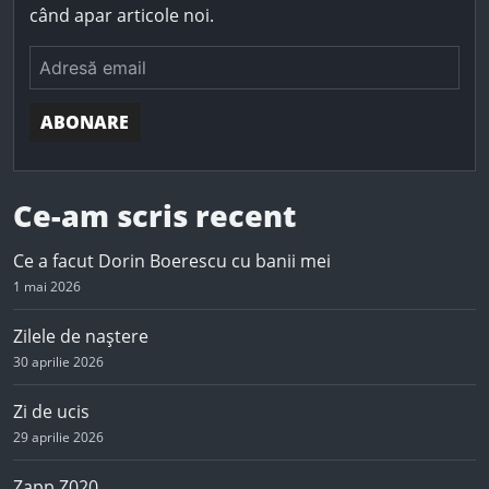
r
când apar articole noi.
:
ABONARE
Ce-am scris recent
Ce a facut Dorin Boerescu cu banii mei
1 mai 2026
Zilele de naștere
30 aprilie 2026
Zi de ucis
29 aprilie 2026
Zapp Z020