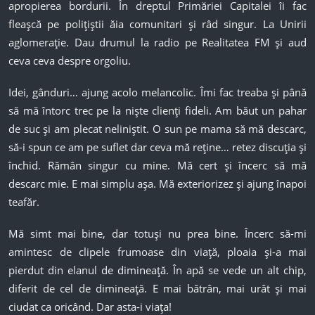
apropierea bordurii. În dreptul Primăriei Capitalei îi fac
fleașcă pe polițiștii ăia comunitari și râd singur. La Unirii
aglomerație. Dau drumul la radio pe Realitatea FM și aud
ceva ceva despre orgoliu.
Idei, gânduri… ajung acolo melancolic. Îmi fac treaba și până
să mă întorc trec pe la niște clienți fideli. Am băut un pahar
de suc și am plecat neliniștit. O sun pe mama să mă descarc,
să-i spun ce am pe suflet dar ceva mă reține… retez discuția și
închid. Rămân singur cu mine. Mă cert și încerc să mă
descarc mie. E mai simplu așa. Mă exteriorizez și ajung înapoi
teafăr.
Mă simt mai bine, dar totuși nu prea bine. Încerc să-mi
amintesc de clipele frumoase din viață, ploaia și-a mai
pierdut din elanul de dimineață. În apă se vede un alt chip,
diferit de cel de dimineață. E mai bătrân, mai urât și mai
ciudat ca oricând. Dar asta-i viața!