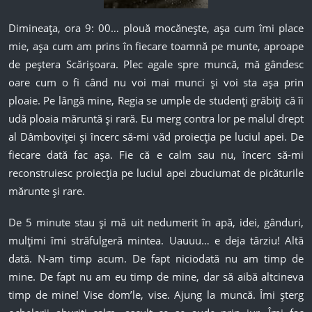
Dimineața, ora 9: 00… plouă mocănește, așa cum îmi place
mie, așa cum am prins în fiecare toamnă pe munte, aproape
de peștera Scărișoara. Plec agale spre muncă, mă gândesc
oare cum o fi când nu voi mai munci și voi sta așa prin
ploaie. Pe lângă mine, Regia se umple de studenți grăbiți că îi
udă ploaia măruntă și rară. Eu merg contra lor pe malul drept
al Dâmboviței și încerc să-mi văd proiecția pe luciul apei. De
fiecare dată fac așa. Fie că e calm sau nu, încerc să-mi
reconstruiesc proiecția pe luciul apei zbuciumat de picăturile
mărunte și rare.
De 5 minute stau și mă uit nedumerit în apă, idei, gânduri,
mulțimi îmi străfulgeră mintea. Uauuu… e deja târziu! Altă
dată. N-am timp acum. De fapt niciodată nu am timp de
mine. De fapt nu am eu timp de mine, dar să aibă altcineva
timp de mine! Vise dom’le, vise. Ajung la muncă. Îmi șterg