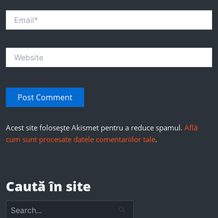
Email*
Website
Acest site folosește Akismet pentru a reduce spamul.
Află
cum sunt procesate datele comentariilor tale
.
Caută în site
S
e