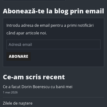
a
r
Abonează-te la blog prin email
c
h
f
Introdu adresa de email pentru a primi notificări
o
r
când apar articole noi.
:
ABONARE
Ce-am scris recent
Ce a facut Dorin Boerescu cu banii mei
1 mai 2026
Zilele de naștere