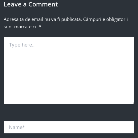
Leave a Comment
Adresa ta de email nu va fi publicată.
Câmpurile obligatorii
sunt marcate cu
*
Type
here..
Name*