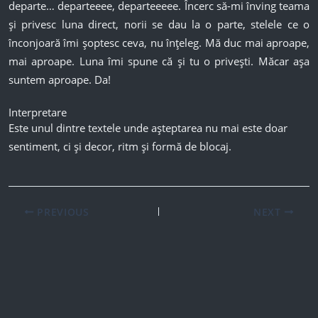
departe… departeeee, departeeeee. Încerc să-mi înving teama
și privesc luna direct, norii se dau la o parte, stelele ce o
înconjoară îmi șoptesc ceva, nu înțeleg. Mă duc mai aproape,
mai aproape. Luna îmi spune că și tu o privești. Măcar așa
suntem aproape. Da!
Interpretare
Este unul dintre textele unde așteptarea nu mai este doar
sentiment, ci și decor, ritm și formă de blocaj.
PREVIOUS
NEXT