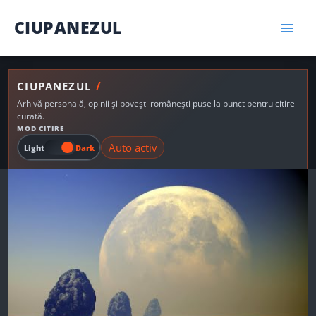
Skip
CIUPANEZUL
to
content
/
CIUPANEZUL
Arhivă personală, opinii și povești românești puse la punct pentru citire
curată.
MOD CITIRE
Auto activ
Light
Dark