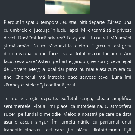
Pierdut în spațiul temporal, eu stau pitit departe. Zăresc luna
cu umbrele ei jucăușe în luciul apei. Mi-e teamă să o privesc
direct. Dacă îmi fură privirea? Te-aștept… tu nu vii. Mă amâni
și mă amâni. Nu-mi răspunzi la telefon. E greu, a fost greu
dintotdeauna cu tine. Încerc să fac totul însă nu fac nimic. Am
făcut ceva oare? Aștern pe hârtie gânduri, versuri și ceva legat
de Univers. Merg la local dar parcă nu mai e așa cum era cu
tine. Chelnerul mă întreabă dacă servesc ceva. Luna îmi
zâmbește, stelele își continuă jocul.
Tu nu vii, ești departe. Sufletul strigă, ploaia amplifică
sentimentele. Plouă, îmi place, ca întotdeauna. O atmosferă
super, pe fundal o melodie. Melodia noastră pe care de data
asta o ascult singur. Îmi umplu nările cu parfumul unui
trandafir albastru, cel care ți-a plăcut dintotdeauna. Ești